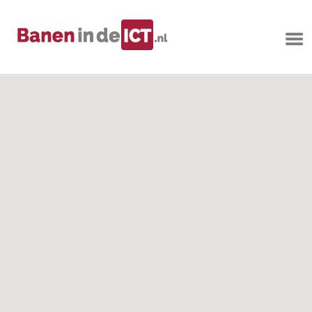
ICT VACATURES
VOOR
HOOGOPGELEID
– BANEN IN DE IC